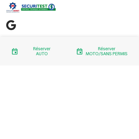
Liens importants
Réserver
Réserver
AUTO
MOTO/SANS PERMIS
Quand passer votre contrôle ?
Liens utiles
Contact
Mentions légales
Accès professionnels
Eviter la contre visite
Choix du centre
Contrôle Technique Auto Bilan Cessole Nice
Contrôle Technique Auto Bilan Nice Gambetta
Auto Bilan Cessole Nice - 2026