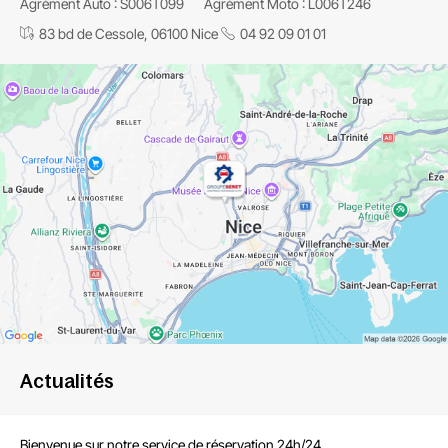
Agrément Auto : S006T099
Agrément Moto : L006T246
83 bd de Cessole, 06100 Nice
04 92 09 01 01
Actualités
Bienvenue sur notre service de réservation 24h/24