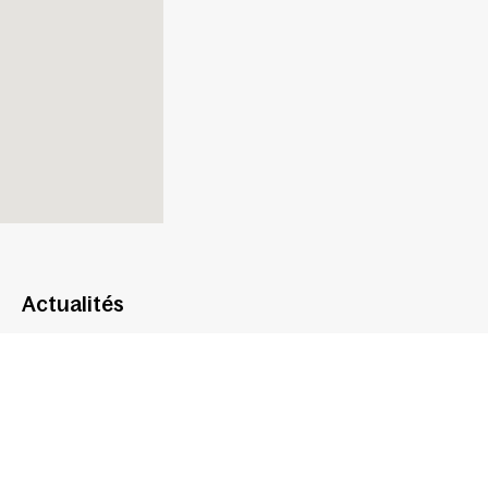
Actualités
Bienvenue dans les centres de
contrôle technique du Grou
votre service
à Nice
:
- Securitest Nice Cessole,
-
Autovision Nice Gambetta